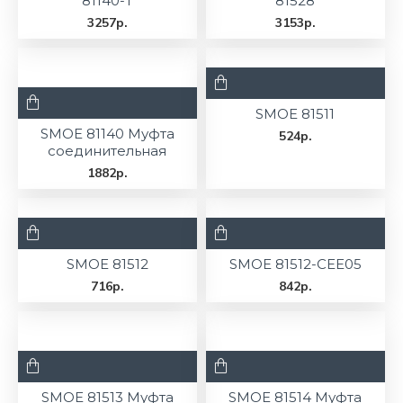
81140-T
81528
3257р.
3153р.
SMOE 81511
SMOE 81140 Муфта
524р.
соединительная
1882р.
SMOE 81512
SMOE 81512-CEE05
716р.
842р.
SMOE 81513 Муфта
SMOE 81514 Муфта