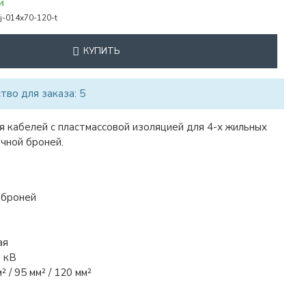
И
j-014x70-120-t
КУПИТЬ
во для заказа: 5
 кабелей с пластмассовой изоляцией для 4-х жильных
чной броней.
с броней
ая
 кВ
² / 95 мм² / 120 мм²