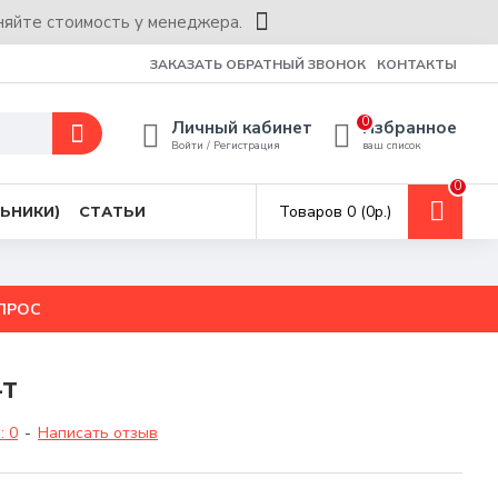
няйте стоимость у менеджера.
ЗАКАЗАТЬ ОБРАТНЫЙ ЗВОНОК
КОНТАКТЫ
0
Личный кабинет
Избранное
Войти / Регистрация
ваш список
0
Товаров 0 (0р.)
ЬНИКИ)
СТАТЬИ
ПРОС
-T
: 0
-
Написать отзыв