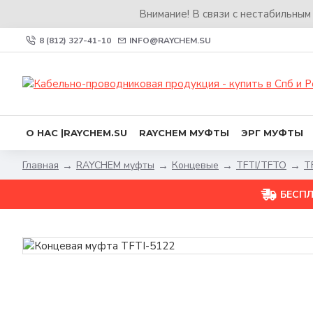
Внимание! В связи с нестабильным
8 (812) 327-41-10
INFO@RAYCHEM.SU
О НАС |RAYCHEM.SU
RAYCHEM МУФТЫ
ЭРГ МУФТЫ
RAYCHEM муфты
Концевые
TFTI/TFTO
T
Главная
БЕСП