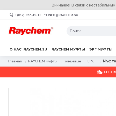
Внимание! В связи с нестабильным
8 (812) 327-41-10
INFO@RAYCHEM.SU
О НАС |RAYCHEM.SU
RAYCHEM МУФТЫ
ЭРГ МУФТЫ
Муфта
RAYCHEM муфты
Концевые
EPKT
Главная
БЕСП