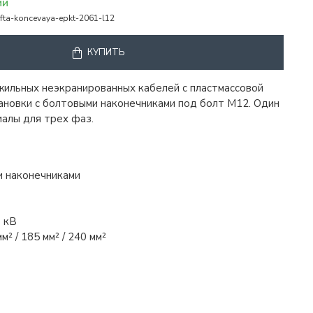
ИИ
fta-koncevaya-epkt-2061-l12
КУПИТЬ
ильных неэкранированных кабелей с пластмассовой
ановки с болтовыми наконечниками под болт М12. Один
алы для трех фаз.
и наконечниками
6 кВ
² / 185 мм² / 240 мм²