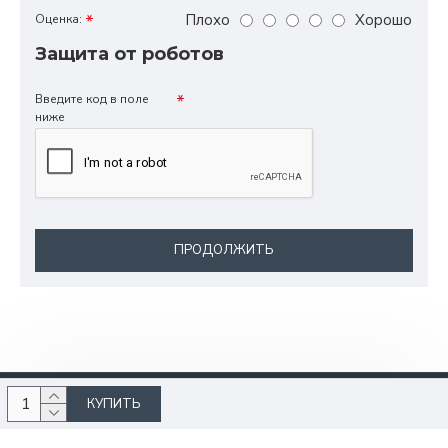
Плохо
Хорошо
Оценка:
Защита от роботов
Введите код в поле
ниже
ПРОДОЛЖИТЬ
КУПИТЬ
raychem.su © 2025, Все права защищены