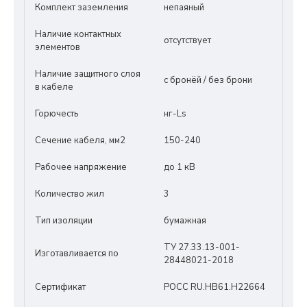
Комплект заземления
непаяный
Наличие контактных
отсутствует
элементов
Наличие защитного слоя
с бронёй / без брони
в кабеле
Горючесть
нг-Ls
Сечение кабеля, мм2
150-240
Рабочее напряжение
до 1 кВ
Количество жил
3
Тип изоляции
бумажная
ТУ 27.33.13-001-
Изготавливается по
28448021-2018
Сертификат
РОСС RU.HB61.Н22664