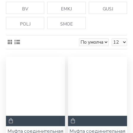
повреждений, а в следствии нестабильной работы
BV
EMKJ
GUSJ
электричества. Находясь под землей, кабель не
защищен от вод, что находятся под ней и
POLJ
SMOE
содержащихся в ней кислот, которые были растворены
в почве до этого.
Необходимость использования
Линии кабелей электропередачи могут тянуться на
протяжении многих десятков километров поэтому
выпуск кабелей для производителей строго
стандартизирован по длине, чтобы его было легче
перевозить и монтировать. Именно по этой причине и
нужны соединительные кабельные муфты, чтобы
кабель выстроился в одну линию, после чего его можно
будет подключить к электрическому оборудования
Требования для качественной
муфты
Самое главное качество без которого муфта не может
Муфта соединительная
Муфта соединительная